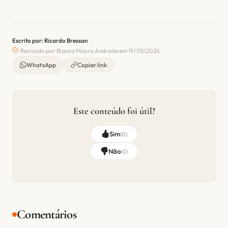
Escrito por: Ricardo Bressan
Revisado por Bianca Mayra Andrade em 19/05/2026
WhatsApp
Copiar link
Este conteúdo foi útil?
Sim
(
0
)
Não
(
0
)
Comentários