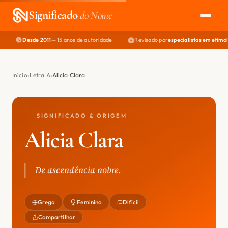
Significado
do Nome
Desde 2011
— 15 anos de autoridade
Revisado por
especialistas em etimo
EXPLORAR
NOME PERFEITO
Início
Letra A
Alicia Clara
ÁREA DO DEV
SIGNIFICADO & ORIGEM
Alicia Clara
De ascendência nobre.
Grega
Feminino
Difícil
Compartilhar