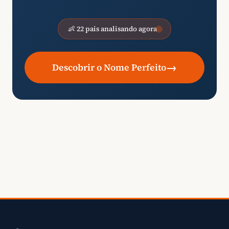
👶 22 pais analisando agora
→
Descobrir o Nome Perfeito