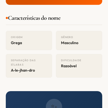
Características do nome
ORIGEM
GÊNERO
Grega
Masculino
SEPARAÇÃO DAS
DIFICULDADE
SÍLABAS
Razoável
A-le-jhan-dro
✨