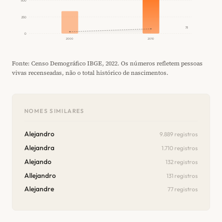
500
250
71
0
2000
2010
Fonte: Censo Demográfico IBGE, 2022. Os números refletem pessoas
vivas recenseadas, não o total histórico de nascimentos.
NOMES SIMILARES
Alejandro
9.889 registros
Alejandra
1.710 registros
Alejando
132 registros
Allejandro
131 registros
Alejandre
77 registros