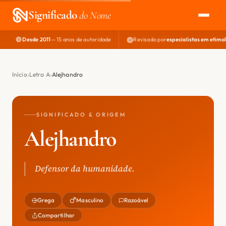
Significado
do Nome
Desde 2011
— 15 anos de autoridade
Revisado por
especialistas em etimo
EXPLORAR
NOME PERFEITO
Início
Letra A
Alejhandro
ÁREA DO DEV
SIGNIFICADO & ORIGEM
Alejhandro
Defensor da humanidade.
Grega
Masculino
Razoável
Compartilhar