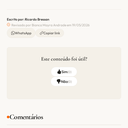
Escrito por: Ricardo Bressan
Revisado por Bianca Mayra Andrade em 19/05/2026
WhatsApp
Copiar link
Este conteúdo foi útil?
Sim
(
0
)
Não
(
0
)
Comentários