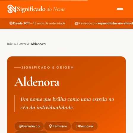
Significado
do Nome
Desde 2011
— 15 anos de autoridade
Revisado por
especialistas em etimo
EXPLORAR
NOME PERFEITO
Início
Letra A
Aldenora
ÁREA DO DEV
SIGNIFICADO & ORIGEM
Aldenora
Um nome que brilha como uma estrela no
céu da individualidade.
Germânica
Feminino
Razoável