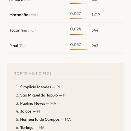
0,02%
Maranhão
(MA)
1.419
0,02%
Tocantins
(TO)
344
0,03%
Piauí
(PI)
963
TOP 10 MUNICÍPIOS
Simplício Mendes
— PI
São Miguel do Tapuio
— PI
Paulino Neves
— MA
Jaicós
— PI
Humberto de Campos
— MA
Turiaçu
— MA