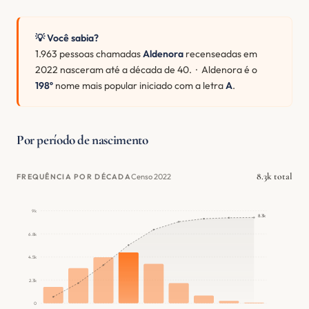
💡 Você sabia?
1.963 pessoas chamadas
Aldenora
recenseadas em
2022 nasceram até a década de 40. · Aldenora é o
198º
nome mais popular iniciado com a letra
A
.
Por período de nascimento
8.3k total
Censo 2022
FREQUÊNCIA POR DÉCADA
9k
8.3k
6.8k
4.5k
2.3k
0