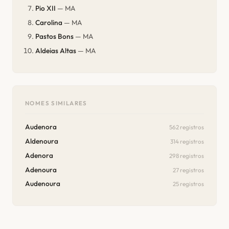
Pio XII
— MA
Carolina
— MA
Pastos Bons
— MA
Aldeias Altas
— MA
NOMES SIMILARES
Audenora
562 registros
Aldenoura
314 registros
Adenora
298 registros
Adenoura
27 registros
Audenoura
25 registros