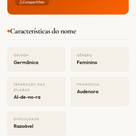
Compartilhar
Características do nome
ORIGEM
GÊNERO
Germânica
Feminino
SEPARAÇÃO DAS
PRONÚNCIA
SÍLABAS
Audenora
Al-de-no-ra
DIFICULDADE
Razoável