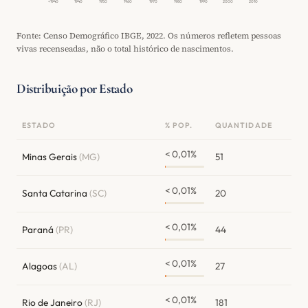
<1940
1940
1950
1960
1970
1980
1990
2000
2010
Fonte: Censo Demográfico IBGE, 2022. Os números refletem pessoas
vivas recenseadas, não o total histórico de nascimentos.
Distribuição por Estado
ESTADO
% POP.
QUANTIDADE
< 0,01%
Minas Gerais
(MG)
51
< 0,01%
Santa Catarina
(SC)
20
< 0,01%
Paraná
(PR)
44
< 0,01%
Alagoas
(AL)
27
< 0,01%
Rio de Janeiro
(RJ)
181