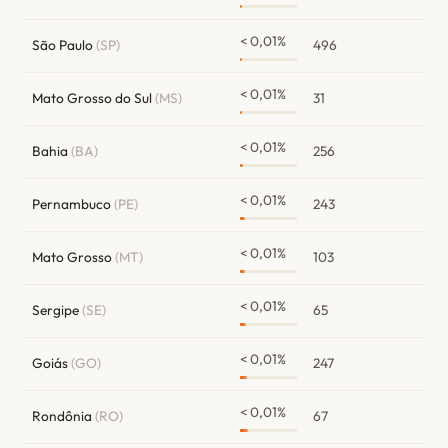
< 0,01%
São Paulo
(SP)
496
< 0,01%
Mato Grosso do Sul
(MS)
31
< 0,01%
Bahia
(BA)
256
< 0,01%
Pernambuco
(PE)
243
< 0,01%
Mato Grosso
(MT)
103
< 0,01%
Sergipe
(SE)
65
< 0,01%
Goiás
(GO)
247
< 0,01%
Rondônia
(RO)
67