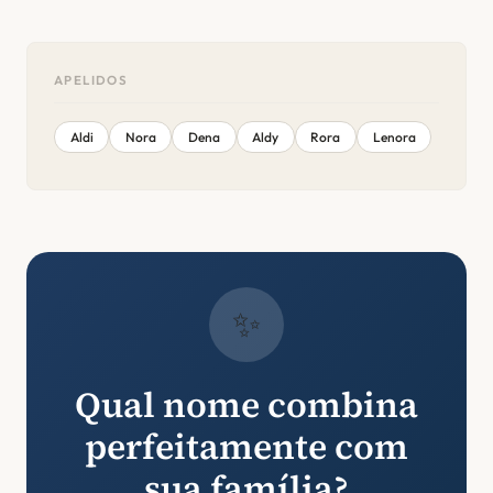
APELIDOS
Aldi
Nora
Dena
Aldy
Rora
Lenora
✨
Qual nome combina
perfeitamente com
sua família?