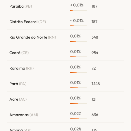
< 0,01%
Paraíba
(PB)
187
< 0,01%
Distrito Federal
(DF)
187
0,01%
Rio Grande do Norte
(RN)
348
0,01%
Ceará
(CE)
954
0,01%
Roraima
(RR)
72
0,01%
Pará
(PA)
1.148
0,01%
Acre
(AC)
121
0,02%
Amazonas
(AM)
636
0,02%
Amapá
(AP)
135