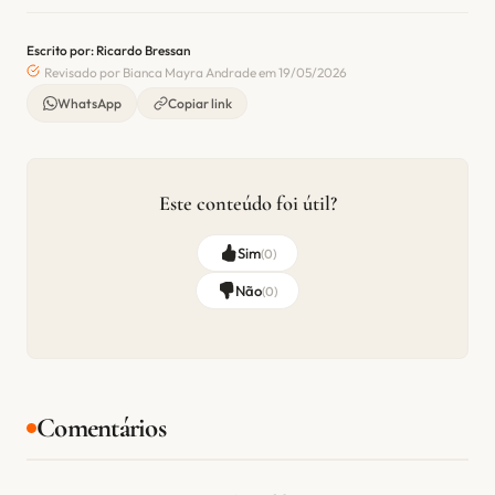
Escrito por: Ricardo Bressan
Revisado por Bianca Mayra Andrade em 19/05/2026
WhatsApp
Copiar link
Este conteúdo foi útil?
Sim
(
0
)
Não
(
0
)
Comentários