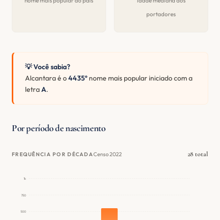
nome mais popular do país
idade mediana dos
portadores
💡 Você sabia?
Alcantara é o
4435º
nome mais popular iniciado com a
letra
A
.
Por período de nascimento
28 total
Censo 2022
FREQUÊNCIA POR DÉCADA
1k
750
500