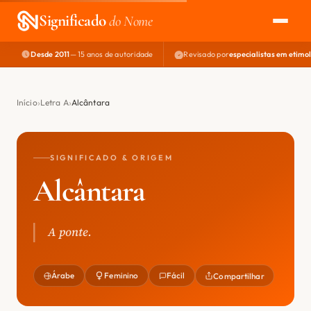
Significado
do Nome
Desde 2011
— 15 anos de autoridade
Revisado por
especialistas em etimo
EXPLORAR
NOME PERFEITO
Início
Letra A
Alcântara
ÁREA DO DEV
SIGNIFICADO & ORIGEM
Alcântara
A ponte.
Árabe
Feminino
Fácil
Compartilhar