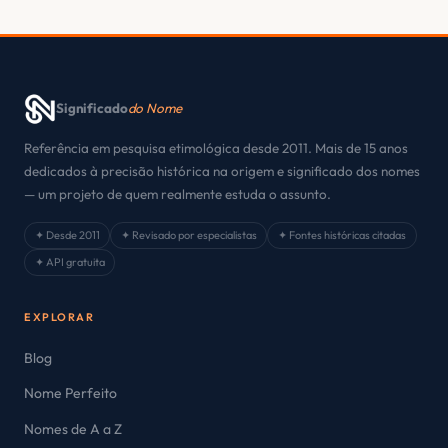
Significado
do Nome
Referência em pesquisa etimológica desde 2011. Mais de 15 anos
dedicados à precisão histórica na origem e significado dos nomes
— um projeto de quem realmente estuda o assunto.
✦ Desde 2011
✦ Revisado por especialistas
✦ Fontes históricas citadas
✦ API gratuita
EXPLORAR
Blog
Nome Perfeito
Nomes de A a Z