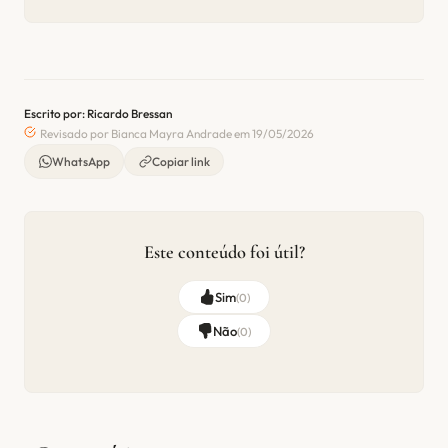
Escrito por: Ricardo Bressan
Revisado por Bianca Mayra Andrade em 19/05/2026
WhatsApp
Copiar link
Este conteúdo foi útil?
Sim
(
0
)
Não
(
0
)