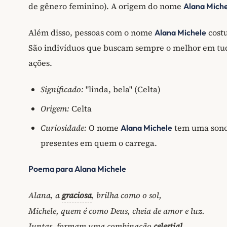
de gênero feminino). A origem do nome
Alana Mich
Além disso, pessoas com o nome
costu
Alana Michele
São indivíduos que buscam sempre o melhor em tu
ações.
Significado:
"linda, bela" (Celta)
Origem:
Celta
Curiosidade:
O nome
tem uma sonor
Alana Michele
presentes em quem o carrega.
Poema para Alana Michele
Alana, a
graciosa
, brilha como o sol,
Michele, quem é como Deus, cheia de amor e luz.
Juntas, formam uma combinação
celestial
,