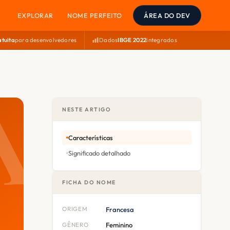
EXPLORAR
NOME PERFEITO
ÁREA DO DEV
atuita
para desenvolvedores
Dados
IBGE 2022
integrados
NESTE ARTIGO
Características
Significado detalhado
FICHA DO NOME
ORIGEM
Francesa
GÊNERO
Feminino