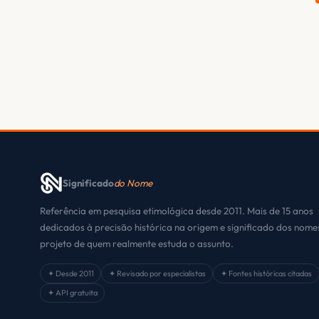
Significado
do Nome
Referência em pesquisa etimológica desde 2011. Mais de 15 anos
dedicados à precisão histórica na origem e significado dos nom
projeto de quem realmente estuda o assunto.
✦ Desde 2011
✦ Revisado por especialistas
✦ Fontes históricas citadas
✦ API gratuita