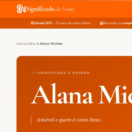
Significado
do Nome
Desde 2011
— 15 anos de autoridade
Revisado por
espe
Início
Letra A
Alana Michele
SIGNIFICADO & ORIGEM
Alana Mi
Amável e quem é como Deus.