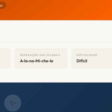
ar
SEPARAÇÃO DAS SÍLABAS
DIFICULDADE
A-la-na-Mi-che-le
Difícil
✨