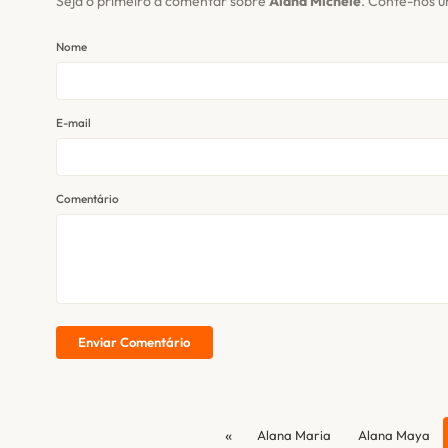
Seja o primeiro a comentar sobre
Alana Michele
. Conte-nos u
Nome
E-mail
Comentário
Enviar Comentário
«
Alana Maria
Alana Maya