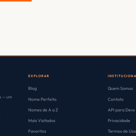
EXPLORAR
INSTITUCION
Blog
Quem Somos
es — um
Nome Perfeito
Contato
Nomes de A a Z
API para Devs
Mais Visitados
Privacidade
Favoritos
Termos de Us