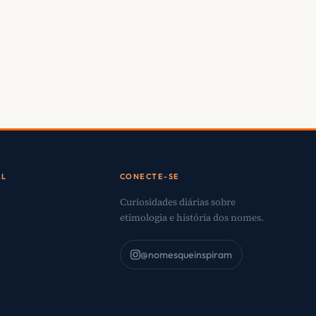
AL
CONECTE-SE
Curiosidades diárias sobre
etimologia e história dos nomes.
@nomesqueinspiram
o