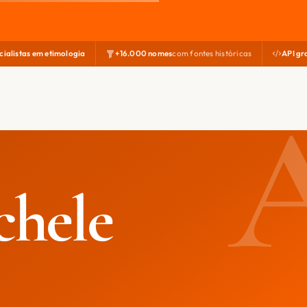
cialistas em etimologia
+16.000 nomes
com fontes históricas
API gr
chele