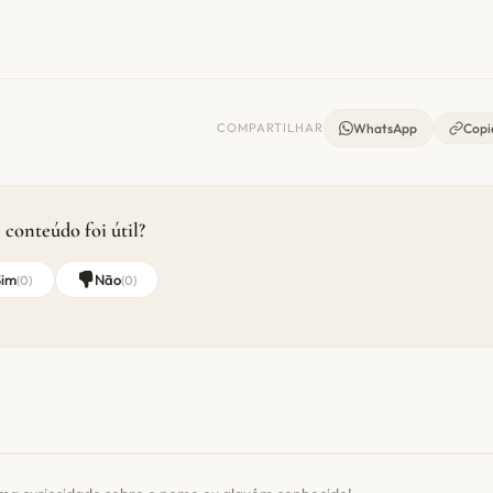
COMPARTILHAR
WhatsApp
Copia
 conteúdo foi útil?
Sim
Não
(
0
)
(
0
)