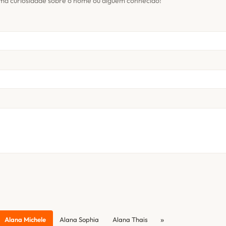
ma curiosidade sobre o nome ou alguém conhecido!
»
Alana Michele
Alana Sophia
Alana Thais