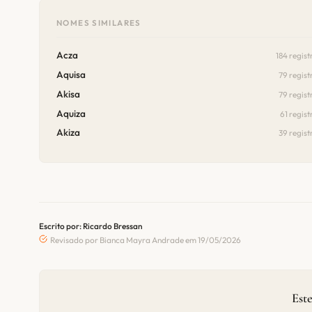
NOMES SIMILARES
Acza
184 regist
Aquisa
79 regist
Akisa
79 regist
Aquiza
61 regist
Akiza
39 regist
Escrito por: Ricardo Bressan
Revisado por Bianca Mayra Andrade em 19/05/2026
Este