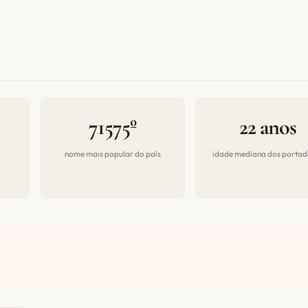
71575º
22 anos
a
nome mais popular do país
idade mediana dos portad