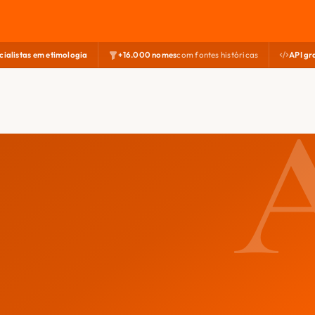
cialistas em etimologia
+16.000 nomes
com fontes históricas
API gr