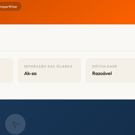
mpartilhar
SEPARAÇÃO DAS SÍLABAS
DIFICULDADE
Ak-za
Razoável
✨