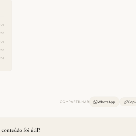
ros
ros
ros
ros
ros
COMPARTILHAR
WhatsApp
Copia
 conteúdo foi útil?