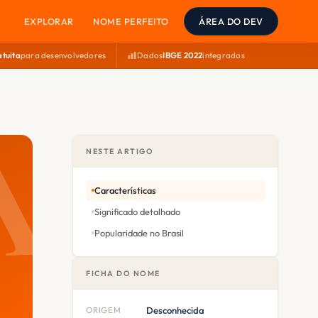
EXPLORAR
NOME PERFEITO
ÁREA DO DEV
atuita
para desenvolvedores
Dados
IBGE 2022
integrados
NESTE ARTIGO
Características
Significado detalhado
Popularidade no Brasil
FICHA DO NOME
ORIGEM
Desconhecida