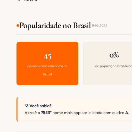
Popularidade no Brasil
IBGE 2022
45
0%
pessoas com este nome no
da população brasileir
Brasil
💡 Você sabia?
Akza é o
7553º
nome mais popular iniciado com a letra
A
.