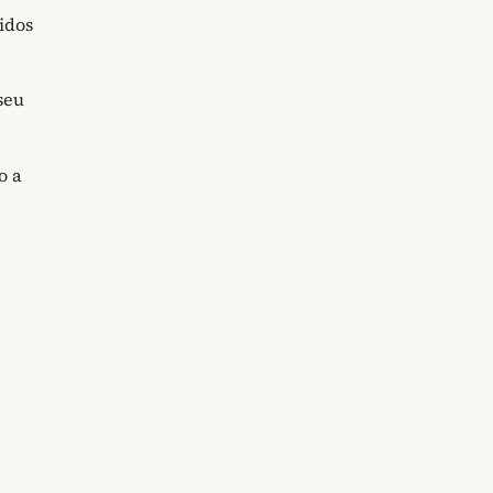
idos
seu
o a