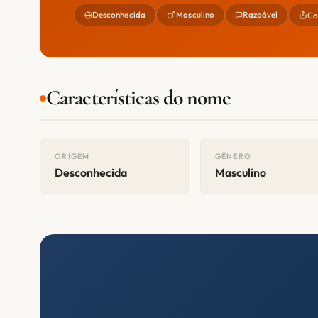
Desconhecida
Masculino
Razoável
Co
Características do nome
ORIGEM
GÊNERO
Desconhecida
Masculino