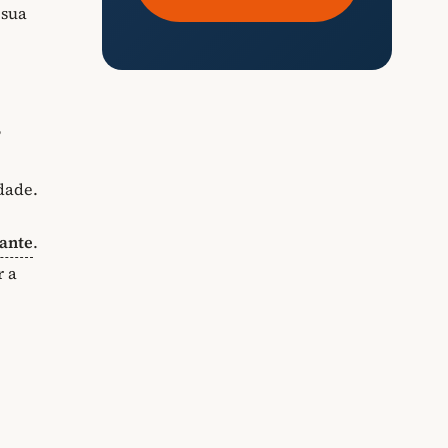
 sua
,
dade.
gante
.
r a