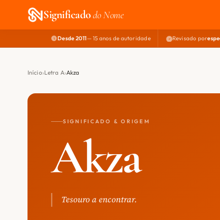
Significado
do Nome
Desde 2011
— 15 anos de autoridade
Revisado por
espe
Início
Letra A
Akza
SIGNIFICADO & ORIGEM
Akza
Tesouro a encontrar.