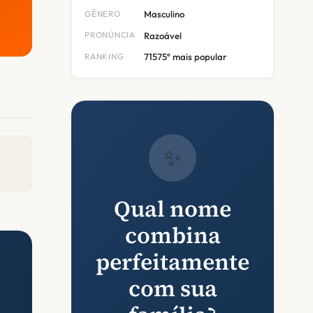
GÊNERO
Masculino
PRONÚNCIA
Razoável
RANKING
71575º mais popular
✨
Qual nome
combina
perfeitamente
com sua