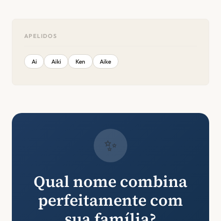
APELIDOS
Ai
Aiki
Ken
Aike
✨
Qual nome combina
perfeitamente com
sua família?