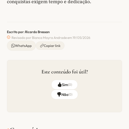
conquistas exigem tempo e dedicação.
Escrito por: Ricardo Bressan
Revisado por Bianca Mayra Andrade em 19/05/2026
WhatsApp
Copiar link
Este conteúdo foi útil?
Sim
(
0
)
Não
(
0
)