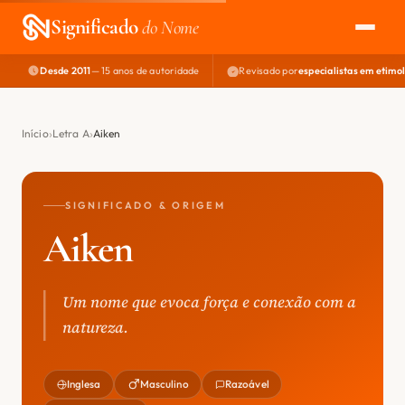
Significado
do Nome
Desde 2011
— 15 anos de autoridade
Revisado por
especialistas em etimo
EXPLORAR
NOME PERFEITO
Início
Letra A
Aiken
ÁREA DO DEV
SIGNIFICADO & ORIGEM
Aiken
Um nome que evoca força e conexão com a
natureza.
Inglesa
Masculino
Razoável