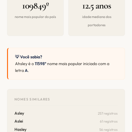
109849º
12.5 anos
nome mais popular do país
idade mediana dos
portadores
💡 Você sabia?
Ahsley é o
11598º
nome mais popular iniciado com a
letra
A
.
NOMES SIMILARES
Asley
257 registros
Aslei
61 registros
Hasley
56 registros