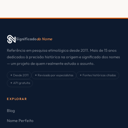
Significado
do Nome
Referência em pesquisa etimológica desde 2011. Mais de 15 anos
dedicados à precisão histórica na origem e significado dos nomes
— um projeto de quem realmente estuda o assunto.
✦ Desde 2011
✦ Revisado por especialistas
✦ Fontes históricas citadas
✦ API gratuita
EXPLORAR
Blog
Nome Perfeito