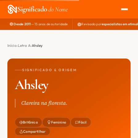
Significado
do Nome
Desde 2011
— 15 anos de autoridade
Revisado por
especialistas em etimo
EXPLORAR
NOME PERFEITO
Início
Letra A
Ahsley
ÁREA DO DEV
SIGNIFICADO & ORIGEM
Ahsley
Clareira na floresta.
Britânica
Feminino
Fácil
Compartilhar