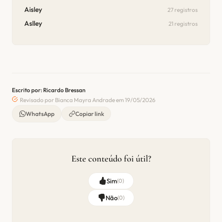
Aisley
27 registros
Aslley
21 registros
Escrito por: Ricardo Bressan
Revisado por Bianca Mayra Andrade em 19/05/2026
WhatsApp
Copiar link
Este conteúdo foi útil?
Sim
(
0
)
Não
(
0
)