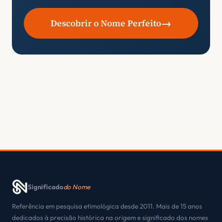
→
Descobrir o Nome Perfeito
Significado
do Nome
Referência em pesquisa etimológica desde 2011. Mais de 15 anos
dedicados à precisão histórica na origem e significado dos nomes