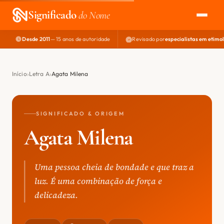
Significado
do Nome
Desde 2011
— 15 anos de autoridade
Revisado por
especialistas em etimo
EXPLORAR
NOME PERFEITO
Início
Letra A
Agata Milena
ÁREA DO DEV
SIGNIFICADO & ORIGEM
Agata Milena
Uma pessoa cheia de bondade e que traz a
luz. É uma combinação de força e
delicadeza.