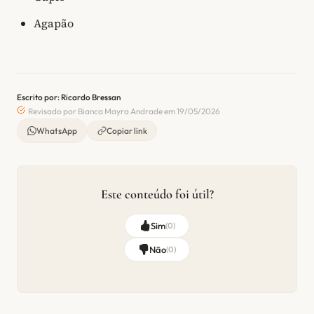
Agapão
Escrito por: Ricardo Bressan
Revisado por Bianca Mayra Andrade em 19/05/2026
WhatsApp
Copiar link
Este conteúdo foi útil?
Sim
(
0
)
Não
(
0
)