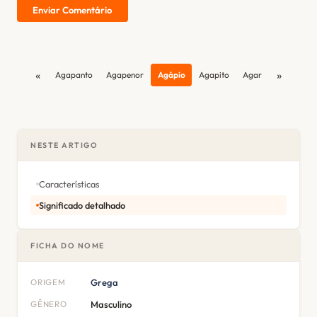
Enviar Comentário
«
»
Agapanto
Agapenor
Agápio
Agapito
Agar
NESTE ARTIGO
Características
Significado detalhado
FICHA DO NOME
ORIGEM
Grega
GÊNERO
Masculino