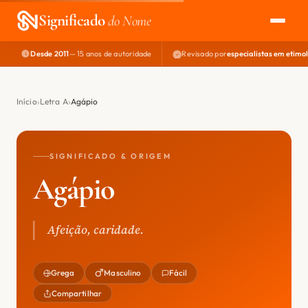
Significado
do Nome
Desde 2011
— 15 anos de autoridade
Revisado por
especialistas em etimo
EXPLORAR
NOME PERFEITO
Início
Letra A
Agápio
ÁREA DO DEV
SIGNIFICADO & ORIGEM
Agápio
Afeição, caridade.
Grega
Masculino
Fácil
Compartilhar