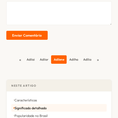
Enviar Comentário
«
»
Adilai
Adilar
Adilene
Adilha
Adília
NESTE ARTIGO
Características
Significado detalhado
Popularidade no Brasil