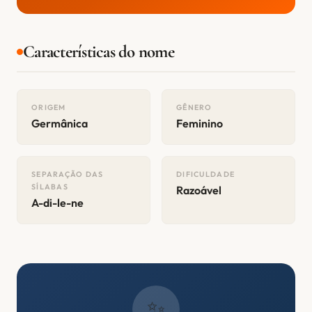
Características do nome
ORIGEM
GÊNERO
Germânica
Feminino
SEPARAÇÃO DAS
DIFICULDADE
SÍLABAS
Razoável
A-di-le-ne
✨