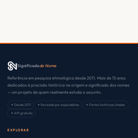
Significado
do Nome
Referência em pesquisa etimológica desde 2011. Mais de 15 anos
dedicados à precisão histórica na origem e significado dos nomes
— um projeto de quem realmente estuda o assunto.
✦ Desde 2011
✦ Revisado por especialistas
✦ Fontes históricas citadas
✦ API gratuita
EXPLORAR