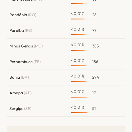
< 0,01%
Rondônia
(RO)
28
< 0,01%
Paraíba
(PB)
77
< 0,01%
Minas Gerais
(MG)
385
< 0,01%
Pernambuco
(PE)
186
< 0,01%
Bahia
(BA)
294
< 0,01%
Amapá
(AP)
17
< 0,01%
Sergipe
(SE)
51