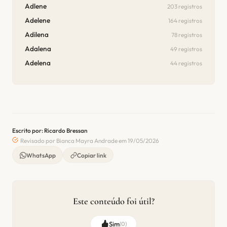
Adlene
203 registros
Adelene
164 registros
Adilena
78 registros
Adalena
49 registros
Adelena
44 registros
Escrito por: Ricardo Bressan
Revisado por Bianca Mayra Andrade em 19/05/2026
WhatsApp
Copiar link
Este conteúdo foi útil?
Sim
(
0
)