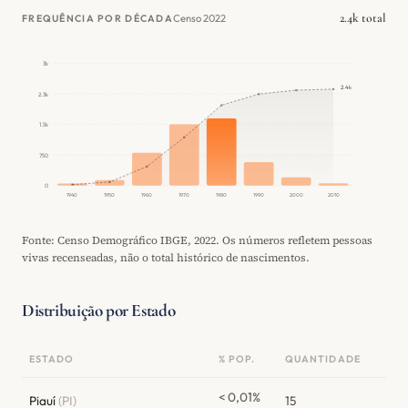
2.4k total
Censo 2022
FREQUÊNCIA POR DÉCADA
3k
2.4k
2.3k
1.5k
750
0
1940
1950
1960
1970
1980
1990
2000
2010
Fonte: Censo Demográfico IBGE, 2022. Os números refletem pessoas
vivas recenseadas, não o total histórico de nascimentos.
Distribuição por Estado
ESTADO
% POP.
QUANTIDADE
< 0,01%
Piauí
(PI)
15