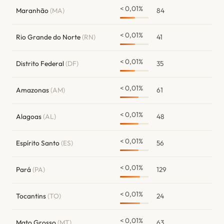
< 0,01%
Maranhão
(MA)
84
< 0,01%
Rio Grande do Norte
(RN)
41
< 0,01%
Distrito Federal
(DF)
35
< 0,01%
Amazonas
(AM)
61
< 0,01%
Alagoas
(AL)
48
< 0,01%
Espírito Santo
(ES)
56
< 0,01%
Pará
(PA)
129
< 0,01%
Tocantins
(TO)
24
< 0,01%
Mato Grosso
(MT)
63