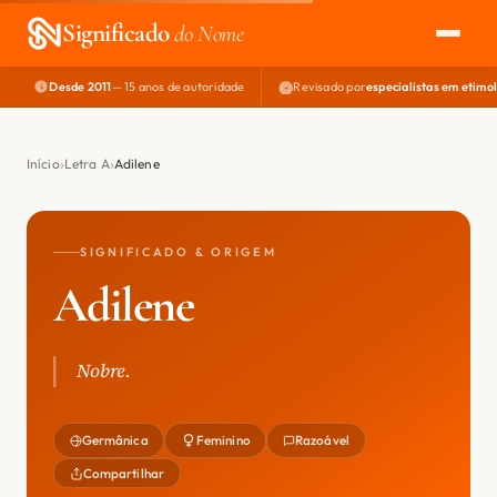
Significado
do Nome
Desde 2011
— 15 anos de autoridade
Revisado por
especialistas em etimo
EXPLORAR
NOME PERFEITO
Início
Letra A
Adilene
ÁREA DO DEV
SIGNIFICADO & ORIGEM
Adilene
Nobre.
Germânica
Feminino
Razoável
Compartilhar