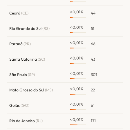
< 0,01%
Ceará
(CE)
44
< 0,01%
Rio Grande do Sul
(RS)
51
< 0,01%
Paraná
(PR)
66
< 0,01%
Santa Catarina
(SC)
43
< 0,01%
São Paulo
(SP)
301
< 0,01%
Mato Grosso do Sul
(MS)
22
< 0,01%
Goiás
(GO)
61
< 0,01%
Rio de Janeiro
(RJ)
171