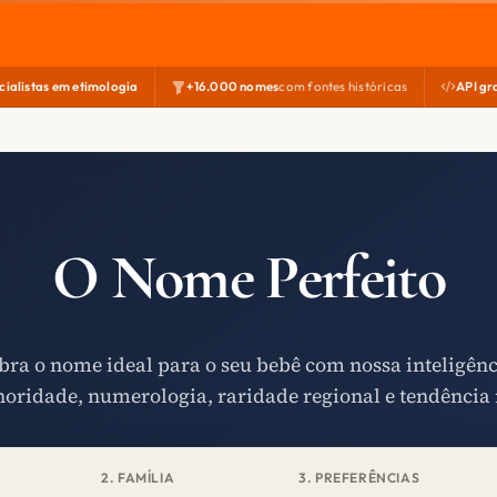
cialistas em etimologia
+16.000 nomes
com fontes históricas
API gr
O Nome Perfeito
ra o nome ideal para o seu bebê com nossa inteligên
noridade, numerologia, raridade regional e tendência 
2. FAMÍLIA
3. PREFERÊNCIAS