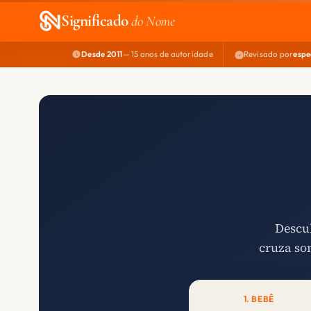
Significado
do Nome
Desde 2011
— 15 anos de autoridade
Revisado por
espe
Descub
cruza so
1. BEBÊ