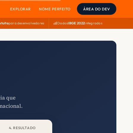
EXPLORAR
NOME PERFEITO
ÁREA DO DEV
atuita
para desenvolvedores
Dados
IBGE 2022
integrados
cia que
nacional.
4. RESULTADO