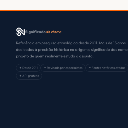
Significado
do Nome
Referência em pesquisa etimológica desde 2011. Mais de 15 anos
dedicados à precisão histórica na origem e significado dos nom
projeto de quem realmente estuda o assunto.
✦ Desde 2011
✦ Revisado por especialistas
✦ Fontes históricas citadas
✦ API gratuita