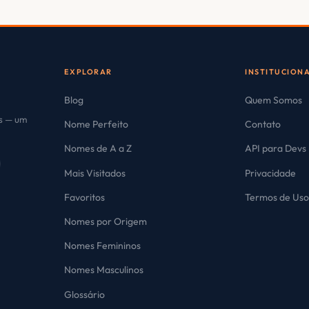
EXPLORAR
INSTITUCION
Blog
Quem Somos
es — um
Nome Perfeito
Contato
Nomes de A a Z
API para Devs
Mais Visitados
Privacidade
Favoritos
Termos de Us
Nomes por Origem
Nomes Femininos
Nomes Masculinos
Glossário