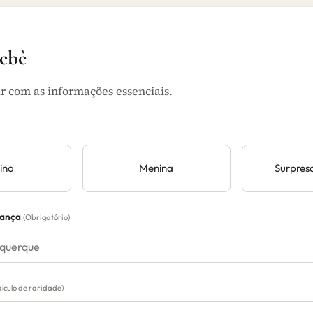
bebê
 com as informações essenciais.
ino
Menina
Surpres
iança
(Obrigatório)
álculo de raridade)