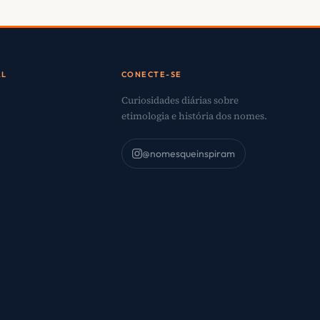
AL
CONECTE-SE
Curiosidades diárias sobre
etimologia e história dos nomes.
@nomesqueinspiram
o